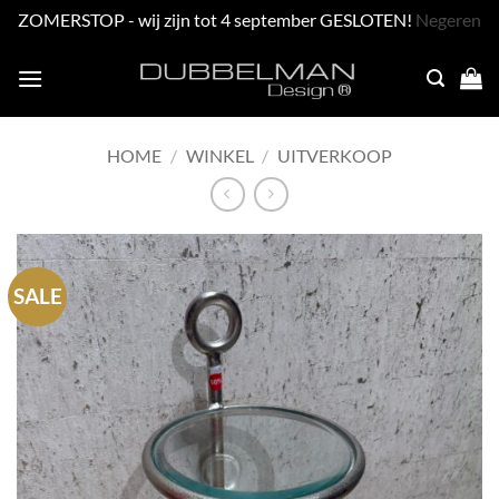
ZOMERSTOP - wij zijn tot 4 september GESLOTEN!
Negeren
Skip
to
content
HOME
/
WINKEL
/
UITVERKOOP
SALE