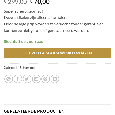
Oorspronkelijke
Huidige
299,00
70,00
€
€
prijs
prijs
Super scherp geprijsd!
was:
is:
Deze artikelen zijn alleen af te halen.
€ 299,00.
€ 70,00.
Door de lage prijs worden ze verkocht zonder garantie en
kunnen ze niet geruild of geretourneerd worden.
Slechts 1 op voorraad
TOEVOEGEN AAN WINKELWAGEN
Categorie:
Uitverkoop
GERELATEERDE PRODUCTEN