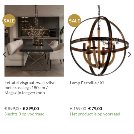
SALE
SALE
Eettafel visgraat zwart/zilver
Lamp Eastville / XL
met cross legs 180 cm /
Magazijn leegverkoop
Oorspronkelijke
Huidige
Oorspronkelijke
Huidige
€
899,00
€
399,00
€
159,00
€
79,00
prijs
prijs
prijs
prijs
Slechts 3 op voorraad
Het product is op voorraad
was:
is:
was:
is:
€ 899,00.
€ 399,00.
€ 159,00.
€ 79,00.