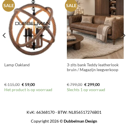
SALE
SALE
3-zits bank Teddy leatherlook
Lamp Oakland
bruin / Magazijn leegverkoop
Oorspronkelijke
Huidige
Oorspronkelijke
Huidige
€
115,00
€
59,00
€
799,00
€
299,00
prijs
prijs
prijs
prijs
Het product is op voorraad
Slechts 1 op voorraad
was:
is:
was:
is:
€ 115,00.
€ 59,00.
€ 799,00.
€ 299,00.
KvK: 66368170 - BTW: NL856517276B01
Copyright 2026 ©
Dubbelman Design