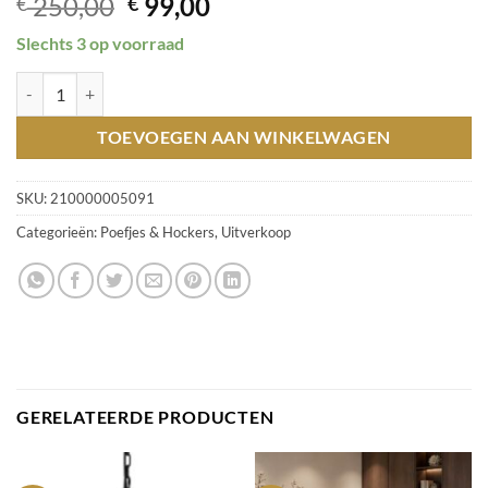
Oorspronkelijke
Huidige
250,00
99,00
€
€
prijs
prijs
Slechts 3 op voorraad
was:
is:
€ 250,00.
€ 99,00.
Poef 80x47 cm Labyrinth 93 / Magazijn leegverkoop hoeveelheid
TOEVOEGEN AAN WINKELWAGEN
SKU:
210000005091
Categorieën:
Poefjes & Hockers
,
Uitverkoop
GERELATEERDE PRODUCTEN