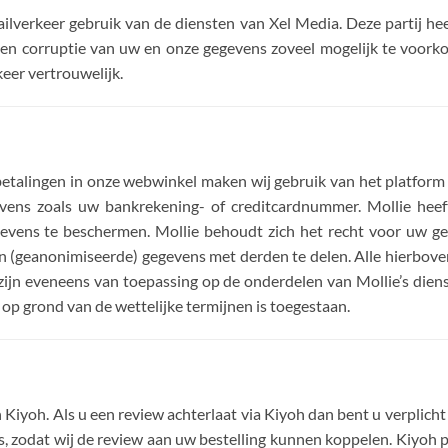
ailverkeer gebruik van de diensten van Xel Media. Deze partij he
s en corruptie van uw en onze gegevens zoveel mogelijk te voork
eer vertrouwelijk.
betalingen in onze webwinkel maken wij gebruik van het platform
ens zoals uw bankrekening- of creditcardnummer. Mollie heeft
ens te beschermen. Mollie behoudt zich het recht voor uw geg
van (geanonimiseerde) gegevens met derden te delen. Alle hierbo
jn eveneens van toepassing op de onderdelen van Mollie’s dienst
op grond van de wettelijke termijnen is toegestaan.
 Kiyoh. Als u een review achterlaat via Kiyoh dan bent u verplic
s, zodat wij de review aan uw bestelling kunnen koppelen. Kiyo