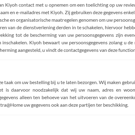
an Kiyoh contact met u opnemen om een toelichting op uw review 
naam en e-mailadres met Kiyoh. Zij gebruiken deze gegevens enkel
hnische en organisatorische maatregelen genomen om uw persoons
ren van de dienstverlening derden in te schakelen, hiervoor heb
kking tot de bescherming van uw persoonsgegevens zijn even
en inschakelen. Kiyoh bewaart uw persoonsgegevens zolang u de 
erming aangesteld, u vindt de contactgegevens van deze function
 onze taak om uw bestelling bij u te laten bezorgen. Wij maken g
Het is daarvoor noodzakelijk dat wij uw naam, adres en w
egevens alleen ten behoeve van het uitvoeren van de overeen
xtra@Home uw gegevens ook aan deze partijen ter beschikking.