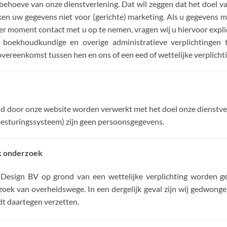
behoeve van onze dienstverlening. Dat wil zeggen dat het doel va
ken uw gegevens niet voor (gerichte) marketing. Als u gegevens m
er moment contact met u op te nemen, vragen wij u hiervoor exp
oekhoudkundige en overige administratieve verplichtingen t
reenkomst tussen hen en ons of een eed of wettelijke verplichti
 door onze website worden verwerkt met het doel onze dienstver
besturingssysteem) zijn geen persoonsgegevens.
jk onderzoek
esign BV op grond van een wettelijke verplichting worden g
rzoek van overheidswege. In een dergelijk geval zijn wij gedwong
dt daartegen verzetten.