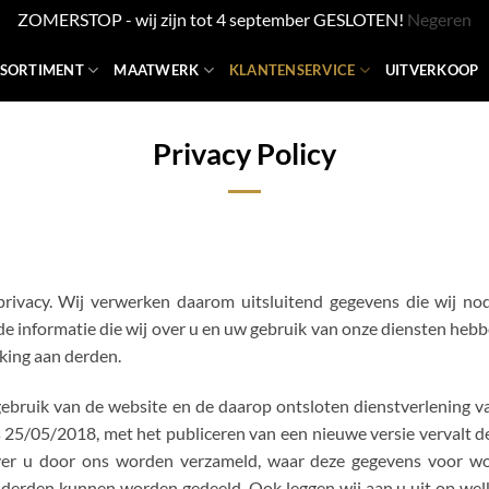
ZOMERSTOP - wij zijn tot 4 september GESLOTEN!
Negeren
SSORTIMENT
MAATWERK
KLANTENSERVICE
UITVERKOOP
Privacy Policy
ivacy. Wij verwerken daarom uitsluitend gegevens die wij nod
e informatie die wij over u en uw gebruik van onze diensten hebb
king aan derden.
t gebruik van de website en de daarop ontsloten dienstverlenin
25/05/2018, met het publiceren van een nieuwe versie vervalt de 
 over u door ons worden verzameld, waar deze gegevens voor w
erden kunnen worden gedeeld. Ook leggen wij aan u uit op welk