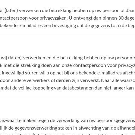
wij (laten) verwerken die betrekking hebben op uw persoon of daar
ontactpersoon voor privacyzaken. U ontvangt dan binnen 30 dagen
ns bekende e-mailadres een bevestiging dat de gegevens tot u de be
e wij (laten) verwerken en die betrekking hebben op uw persoon o
zoek met die strekking doen aan onze contactpersoon voor privac
ingewilligd sturen wij u op het bij ons bekende e-mailadres afschr
door andere verwerkers of derden zijn verwerkt. Naar alle waarschi
 omdat de veilige koppeling van databestanden dan niet langer ka
t bezwaar te maken tegen de verwerking van uw persoonsgegevens
llijk de gegevensverwerking staken in afwachting van de afhand