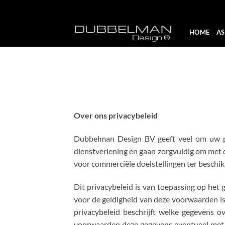
Skip
HOME
A
to
content
Over ons privacybeleid
Dubbelman Design BV geeft veel om uw pr
dienstverlening en gaan zorgvuldig om met d
voor commerciële doelstellingen ter beschik
Dit privacybeleid is van toepassing op he
voor de geldigheid van deze voorwaarden is 
privacybeleid beschrijft welke gegevens
voorwaarden deze gegevens eventueel met d