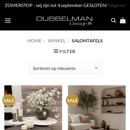
ZOMERSTOP - wij zijn tot 4 september GESLOTEN!
Negeren
Skip
to
content
HOME
/
WINKEL
/
SALONTAFELS
FILTER
SALE
SALE