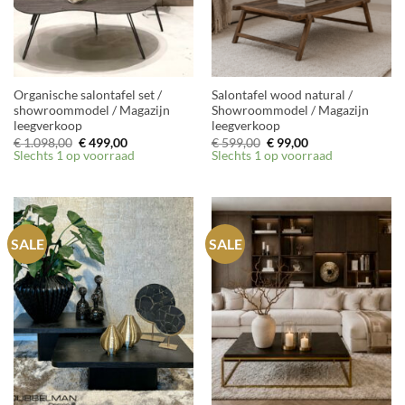
Organische salontafel set /
Salontafel wood natural /
showroommodel / Magazijn
Showroommodel / Magazijn
leegverkoop
leegverkoop
Oorspronkelijke
Huidige
Oorspronkelijke
Huidige
€
1.098,00
€
499,00
€
599,00
€
99,00
prijs
prijs
prijs
prijs
Slechts 1 op voorraad
Slechts 1 op voorraad
was:
is:
was:
is:
€ 1.098,00.
€ 499,00.
€ 599,00.
€ 99,00.
SALE
SALE