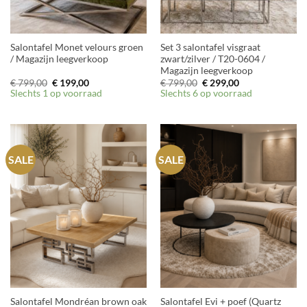
Salontafel Monet velours groen
Set 3 salontafel visgraat
/ Magazijn leegverkoop
zwart/zilver / T20-0604 /
Magazijn leegverkoop
Oorspronkelijke
Huidige
Oorspronkelijke
Huidige
€
799,00
€
199,00
€
799,00
€
299,00
prijs
prijs
prijs
prijs
Slechts 1 op voorraad
Slechts 6 op voorraad
was:
is:
was:
is:
€ 799,00.
€ 199,00.
€ 799,00.
€ 299,00.
SALE
SALE
Salontafel Mondréan brown oak
Salontafel Evi + poef (Quartz