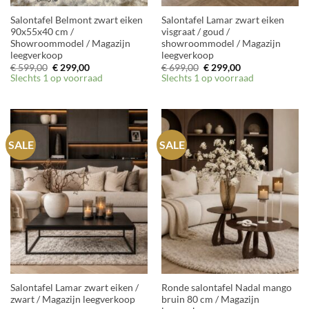
Salontafel Belmont zwart eiken
Salontafel Lamar zwart eiken
90x55x40 cm /
visgraat / goud /
Showroommodel / Magazijn
showroommodel / Magazijn
leegverkoop
leegverkoop
Oorspronkelijke
Huidige
Oorspronkelijke
Huidige
€
599,00
€
299,00
€
699,00
€
299,00
prijs
prijs
prijs
prijs
Slechts 1 op voorraad
Slechts 1 op voorraad
was:
is:
was:
is:
€ 599,00.
€ 299,00.
€ 699,00.
€ 299,00.
SALE
SALE
Salontafel Lamar zwart eiken /
Ronde salontafel Nadal mango
zwart / Magazijn leegverkoop
bruin 80 cm / Magazijn