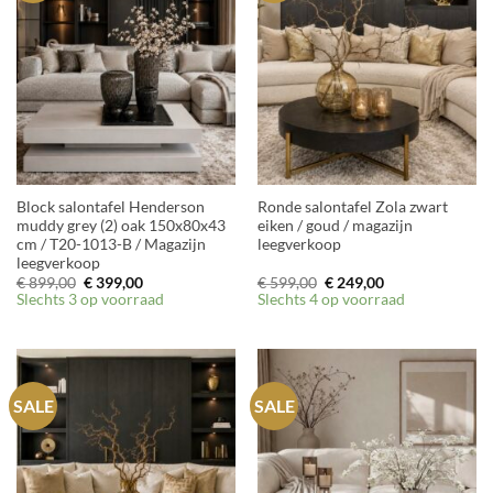
Block salontafel Henderson
Ronde salontafel Zola zwart
muddy grey (2) oak 150x80x43
eiken / goud / magazijn
cm / T20-1013-B / Magazijn
leegverkoop
leegverkoop
Oorspronkelijke
Huidige
Oorspronkelijke
Huidige
€
899,00
€
399,00
€
599,00
€
249,00
prijs
prijs
prijs
prijs
Slechts 3 op voorraad
Slechts 4 op voorraad
was:
is:
was:
is:
€ 899,00.
€ 399,00.
€ 599,00.
€ 249,00.
SALE
SALE