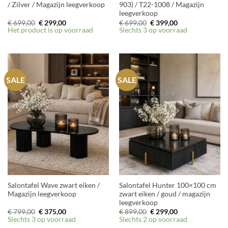
/ Zilver / Magazijn leegverkoop
903) / T22-1008 / Magazijn
leegverkoop
Oorspronkelijke
Huidige
Oorspronkelijke
Huidige
€
699,00
€
299,00
€
699,00
€
399,00
prijs
prijs
prijs
prijs
Het product is op voorraad
Slechts 3 op voorraad
was:
is:
was:
is:
€ 699,00.
€ 299,00.
€ 699,00.
€ 399,00.
SALE
SALE
Salontafel Wave zwart eiken /
Salontafel Hunter 100×100 cm
Magazijn leegverkoop
zwart eiken / goud / magazijn
leegverkoop
Oorspronkelijke
Huidige
Oorspronkelijke
Huidige
€
799,00
€
375,00
€
899,00
€
299,00
prijs
prijs
prijs
prijs
Slechts 3 op voorraad
Slechts 2 op voorraad
was:
is:
was:
is: