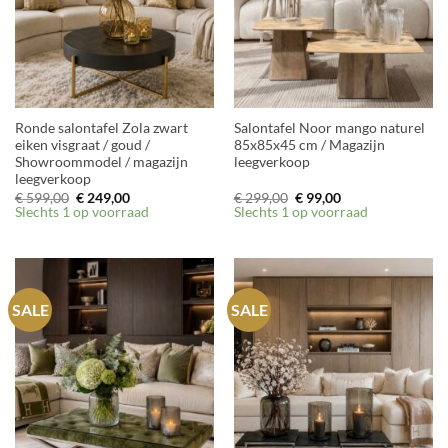
Ronde salontafel Zola zwart
Salontafel Noor mango naturel
eiken visgraat / goud /
85x85x45 cm / Magazijn
Showroommodel / magazijn
leegverkoop
leegverkoop
Oorspronkelijke
Huidige
Oorspronkelijke
Huidige
€
599,00
€
249,00
€
299,00
€
99,00
prijs
prijs
prijs
prijs
Slechts 1 op voorraad
Slechts 1 op voorraad
was:
is:
was:
is:
€ 599,00.
€ 249,00.
€ 299,00.
€ 99,00.
SALE
SALE