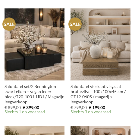
€ 799,00.
€ 375,00.
€ 899,00.
€ 299,00.
SALE
SALE
Salontafel set/2 Bennington
Salontafel vierkant visgraat
zwart eiken + vegan leder
bruin/zilver 100x100x45 cm /
black/T20-1001-HB1 / Magazijn
CT19-0605 / magazijn
leegverkoop
leegverkoop
Oorspronkelijke
Huidige
Oorspronkelijke
Huidige
€
899,00
€
399,00
€
799,00
€
199,00
prijs
prijs
prijs
prijs
Slechts 1 op voorraad
Slechts 3 op voorraad
was:
is:
was:
is:
€ 899,00.
€ 399,00.
€ 799,00.
€ 199,00.