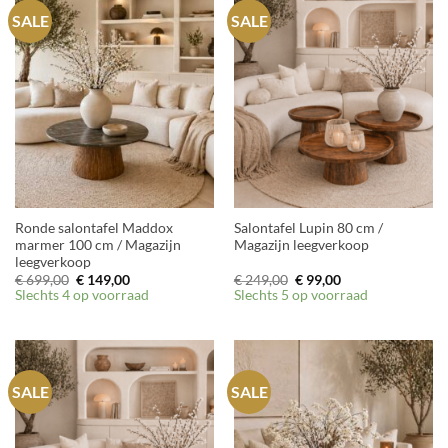
SALE
SALE
Ronde salontafel Maddox
Salontafel Lupin 80 cm /
marmer 100 cm / Magazijn
Magazijn leegverkoop
leegverkoop
Oorspronkelijke
Huidige
Oorspronkelijke
Huidige
€
699,00
€
149,00
€
249,00
€
99,00
prijs
prijs
prijs
prijs
Slechts 4 op voorraad
Slechts 5 op voorraad
was:
is:
was:
is:
€ 699,00.
€ 149,00.
€ 249,00.
€ 99,00.
SALE
SALE