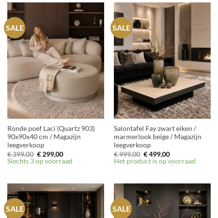
SALE
SALE
Ronde poef Laci (Quartz 903)
Salontafel Fay zwart eiken /
90x90x40 cm / Magazijn
marmerlook beige / Magazijn
leegverkoop
leegverkoop
Oorspronkelijke
Huidige
Oorspronkelijke
Huidige
€
399,00
€
299,00
€
999,00
€
499,00
prijs
prijs
prijs
prijs
Slechts 3 op voorraad
Het product is op voorraad
was:
is:
was:
is:
€ 399,00.
€ 299,00.
€ 999,00.
€ 499,00.
SALE
SALE