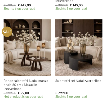
leegverkoop
Oorspronkelijke
Huidige
Oorspronkelijke
Huidige
€
699,00
€
449,00
€
399,00
€
149,00
prijs
prijs
prijs
prijs
Slechts 6 op voorraad
Slechts 5 op voorraad
was:
is:
was:
is:
€ 699,00.
€ 449,00.
€ 399,00.
€ 149,00.
SALE
Ronde salontafel Nadal mango
Salontafel set Natal zwart eiken
bruin 60 cm / Magazijn
leegverkoop
Oorspronkelijke
Huidige
€
299,00
€
99,00
€
799,00
prijs
prijs
Het product is op voorraad
Slechts 3 op voorraad
was:
is:
€ 299,00.
€ 99,00.