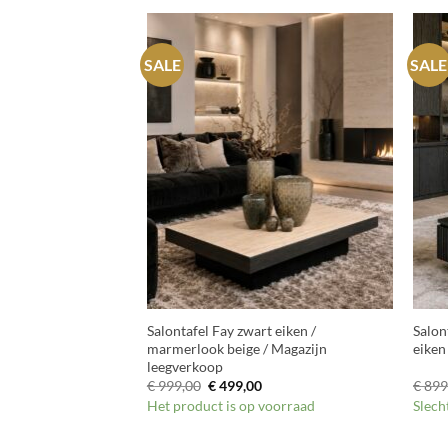
SALE
SALE
+
+
Maddox marmer 100
Salontafel Fay zwart eiken /
Salon
verkoop
marmerlook beige / Magazijn
eiken
leegverkoop
kelijke
Huidige
Oorspronkelijke
Huidige
€
999,00
€
499,00
€
899
prijs
prijs
prijs
aad
Het product is op voorraad
Slech
s:
was:
is:
€ 149,00.
€ 999,00.
€ 499,00.