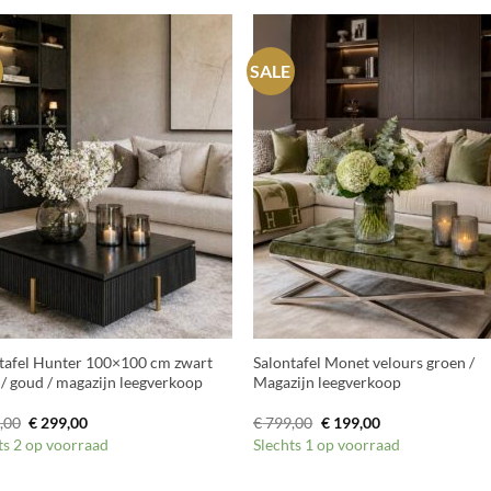
SALE
+
tafel Hunter 100×100 cm zwart
Salontafel Monet velours groen /
 / goud / magazijn leegverkoop
Magazijn leegverkoop
Oorspronkelijke
Huidige
Oorspronkelijke
Huidige
,00
€
299,00
€
799,00
€
199,00
prijs
prijs
prijs
prijs
ts 2 op voorraad
Slechts 1 op voorraad
was:
is:
was:
is:
€ 899,00.
€ 299,00.
€ 799,00.
€ 199,00.