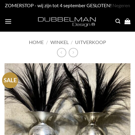
ZOMERSTOP - wij zijn tot 4 september GESLOTEN!
Negeren
Skip
to
content
HOME
/
WINKEL
/
UITVERKOOP
SALE