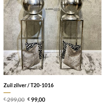
Zuil zilver / T20-1016
Oorspronkelijke
Huidige
299,00
99,00
€
€
prijs
prijs