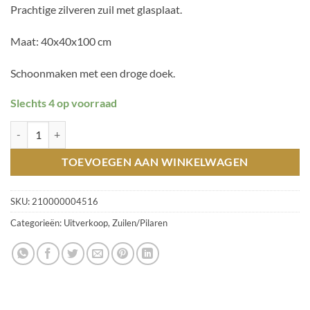
Prachtige zilveren zuil met glasplaat.
was:
is:
€ 299,00.
€ 99,00.
Maat: 40x40x100 cm
Schoonmaken met een droge doek.
Slechts 4 op voorraad
Zuil zilver / T20-1016 hoeveelheid
TOEVOEGEN AAN WINKELWAGEN
SKU:
210000004516
Categorieën:
Uitverkoop
,
Zuilen/Pilaren