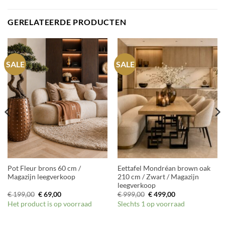
GERELATEERDE PRODUCTEN
SALE
SALE
Pot Fleur brons 60 cm /
Eettafel Mondréan brown oak
Magazijn leegverkoop
210 cm / Zwart / Magazijn
leegverkoop
Oorspronkelijke
Huidige
Oorspronkelijke
Huidige
€
199,00
€
69,00
€
999,00
€
499,00
prijs
prijs
prijs
prijs
Het product is op voorraad
Slechts 1 op voorraad
was:
is:
was:
is:
€ 199,00.
€ 69,00.
€ 999,00.
€ 499,00.