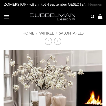
ZOMERSTOP - wij zijn tot 4 september GESLOTEN!
Negeren
Skip
to
content
HOME
/
WINKEL
/
SALONTAFELS