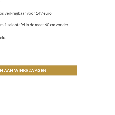
.
los verkrijgbaar voor 149 euro.
 om 1 salontafel in de maat 60 cm zonder
eld.
e Lovely 11) hoeveelheid
N AAN WINKELWAGEN