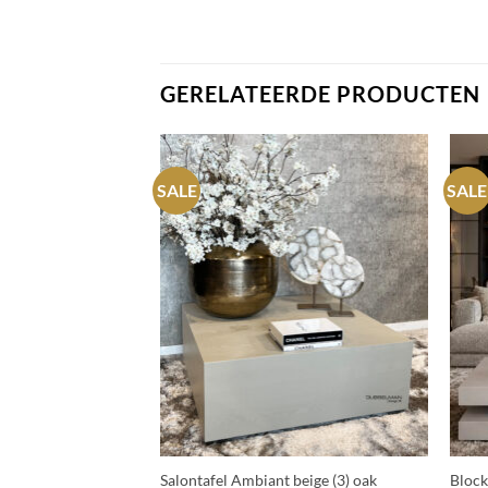
GERELATEERDE PRODUCTEN
SALE
SALE
+
+
Maddox marmer 100
Salontafel Ambiant beige (3) oak
Block