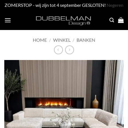
ZOMERSTOP - wij zijn tot 4 september GESLOTEN!
Negeren
Skip
to
content
HOME
/
WINKEL
/
BANKEN