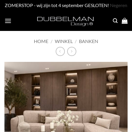
ZOMERSTOP - wij zijn tot 4 september GESLOTEN!
Negeren
Skip
to
content
HOME
/
WINKEL
/
BANKEN