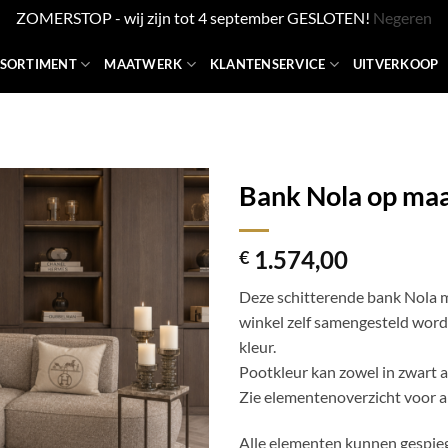
ZOMERSTOP - wij zijn tot 4 september GESLOTEN!
Negeren
SSORTIMENT
MAATWERK
KLANTENSERVICE
UITVERKOOP
Bank Nola op maat
1.574,00
€
Deze schitterende bank Nola m
winkel zelf samengesteld worde
kleur.
Pootkleur kan zowel in zwart a
Zie elementenoverzicht voor a
Alle elementen kunnen gespie