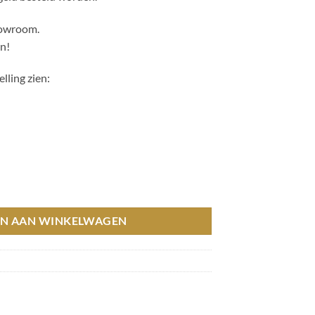
showroom.
en!
lling zien:
hoeveelheid
N AAN WINKELWAGEN