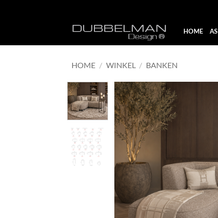
Skip
HOME
A
to
content
HOME
/
WINKEL
/
BANKEN