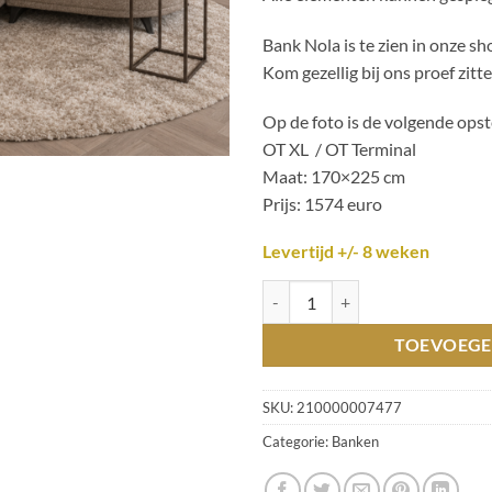
Bank Nola is te zien in onze 
Kom gezellig bij ons proef zitt
Op de foto is de volgende opste
OT XL / OT Terminal
Maat: 170×225 cm
Prijs: 1574 euro
Levertijd +/- 8 weken
Bank Nola op maat te bestellen! 
TOEVOEGE
SKU:
210000007477
Categorie:
Banken