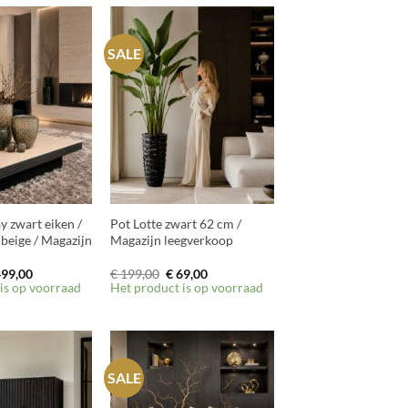
SALE
+
y zwart eiken /
Pot Lotte zwart 62 cm /
beige / Magazijn
Magazijn leegverkoop
rspronkelijke
Huidige
Oorspronkelijke
Huidige
99,00
€
199,00
€
69,00
js
prijs
prijs
prijs
is op voorraad
Het product is op voorraad
s:
is:
was:
is:
999,00.
€ 499,00.
€ 199,00.
€ 69,00.
SALE