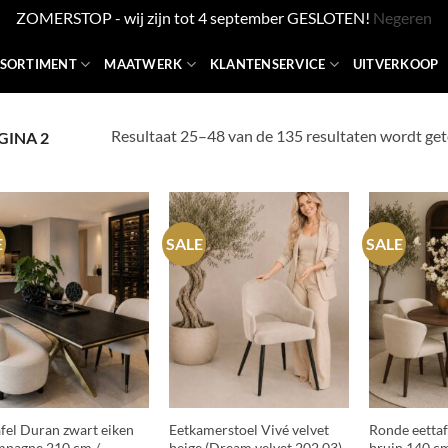
ZOMERSTOP - wij zijn tot 4 september GESLOTEN!
Negeren
SSORTIMENT
MAATWERK
KLANTENSERVICE
UITVERKOOP
Resultaat 25–48 van de 135 resultaten wordt ge
GINA 2
E
SALE
SALE
+
+
afel Duran zwart eiken
Eetkamerstoel Vivé velvet
Ronde eetta
pagne 210 cm /
beige (Dream velvet 202.03)
bruin 140 cm