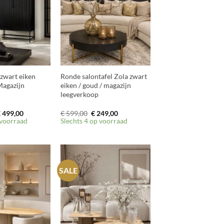
+
zwart eiken
Ronde salontafel Zola zwart
Magazijn
eiken / goud / magazijn
leegverkoop
orspronkelijke
Huidige
Oorspronkelijke
Huidige
€
499,00
€
599,00
€
249,00
rijs
prijs
prijs
prijs
 voorraad
Slechts 4 op voorraad
as:
is:
was:
is:
 1.099,00.
€ 499,00.
€ 599,00.
€ 249,00.
SALE