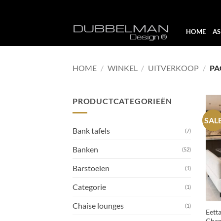
Skip
HOME
A
to
content
HOME
/
WINKEL
/
UITVERKOOP
/
PA
PRODUCTCATEGORIEËN
SAL
Bank tafels
(7)
Banken
(52)
Barstoelen
(1)
Categorie
(1)
+
Chaise lounges
(1)
Eett
Cham