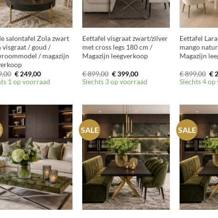
+
+
e salontafel Zola zwart
Eettafel visgraat zwart/zilver
Eettafel Lar
 visgraat / goud /
met cross legs 180 cm /
mango natur
roommodel / magazijn
Magazijn leegverkoop
Magazijn le
verkoop
Oorspronkelijke
Huidige
Oorspronkelijke
Huidige
Oo
,00
€
249,00
€
899,00
€
399,00
€
899,00
€
2
prijs
prijs
prijs
prijs
pri
hts 1 op voorraad
Slechts 3 op voorraad
Slechts 4 op
was:
is:
was:
is:
wa
€ 599,00.
€ 249,00.
€ 899,00.
€ 399,00.
€ 
E
SALE
SALE
+
+