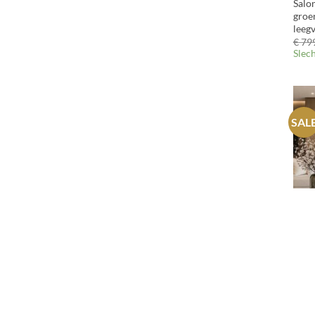
Salo
groe
leeg
€
799
Slec
SAL
+
Set 3
zwart
Maga
€
799
Slec