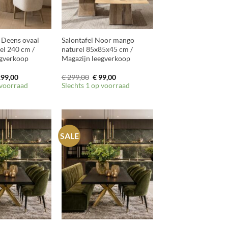
+
a Deens ovaal
Salontafel Noor mango
el 240 cm /
naturel 85x85x45 cm /
egverkoop
Magazijn leegverkoop
rspronkelijke
Huidige
Oorspronkelijke
Huidige
99,00
€
299,00
€
99,00
js
prijs
prijs
prijs
 voorraad
Slechts 1 op voorraad
s:
is:
was:
is:
899,00.
€ 299,00.
€ 299,00.
€ 99,00.
SALE
+