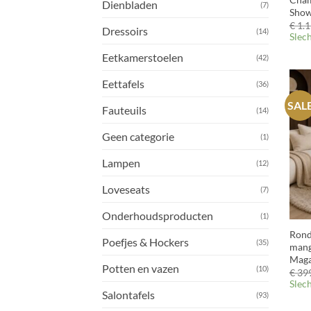
Dienbladen
(7)
Sho
€
1.1
Dressoirs
(14)
Slec
Eetkamerstoelen
(42)
Eettafels
(36)
SAL
Fauteuils
(14)
Geen categorie
(1)
Lampen
(12)
Loveseats
(7)
+
Onderhoudsproducten
(1)
Rond
Poefjes & Hockers
(35)
mang
Maga
Potten en vazen
(10)
€
399
Slec
Salontafels
(93)