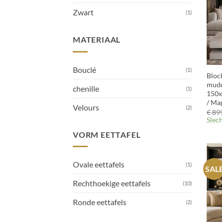
Zwart
(1)
MATERIAAL
+
Bouclé
(1)
Bloc
mudd
chenille
(1)
150x
/ Ma
Velours
(2)
€
899
Slec
VORM EETTAFEL
Ovale eettafels
(1)
SAL
Rechthoekige eettafels
(10)
Ronde eettafels
(2)