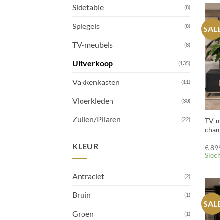
Sidetable
(8)
Spiegels
(8)
SAL
TV-meubels
(8)
Uitverkoop
(135)
Vakkenkasten
(11)
Vloerkleden
+
(30)
Zuilen/Pilaren
(22)
TV-m
cham
KLEUR
€
899
Slec
Antraciet
(2)
Bruin
(1)
SAL
Groen
(1)