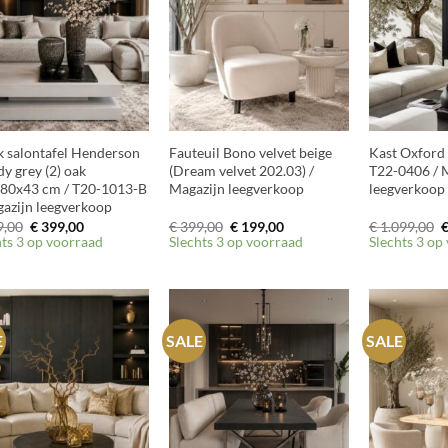
+
+
k salontafel Henderson
Fauteuil Bono velvet beige
Kast Oxford 
y grey (2) oak
(Dream velvet 202.03) /
T22-0406 / 
80x43 cm / T20-1013-B
Magazijn leegverkoop
leegverkoop
gazijn leegverkoop
Oorspronkelijke
Huidige
Oorspronkelijke
Huidige
O
,00
€
399,00
€
399,00
€
199,00
€
1.099,00
prijs
prijs
prijs
prijs
p
hts 3 op voorraad
Slechts 3 op voorraad
Slechts 3 op
was:
is:
was:
is:
w
€ 899,00.
€ 399,00.
€ 399,00.
€ 199,00.
€
E
SALE
SALE