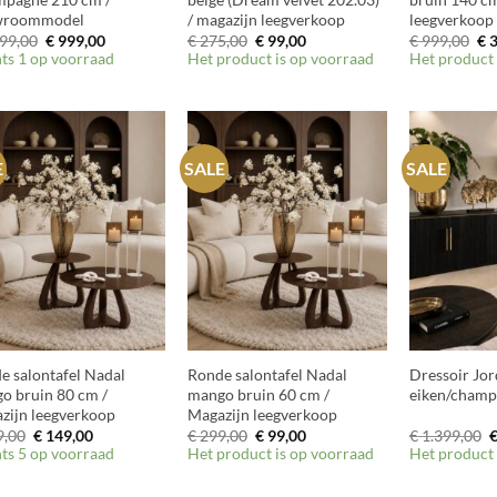
wroommodel
/ magazijn leegverkoop
leegverkoop
Oorspronkelijke
Huidige
Oorspronkelijke
Huidige
Oo
99,00
€
999,00
€
275,00
€
99,00
€
999,00
€
3
prijs
prijs
prijs
prijs
pri
hts 1 op voorraad
Het product is op voorraad
Het product 
was:
is:
was:
is:
wa
€ 1.199,00.
€ 999,00.
€ 275,00.
€ 99,00.
€ 
E
SALE
SALE
+
+
e salontafel Nadal
Ronde salontafel Nadal
Dressoir Jor
o bruin 80 cm /
mango bruin 60 cm /
eiken/champ
zijn leegverkoop
Magazijn leegverkoop
Oorspronkelijke
Huidige
Oorspronkelijke
Huidige
O
,00
€
149,00
€
299,00
€
99,00
€
1.399,00
prijs
prijs
prijs
prijs
p
hts 5 op voorraad
Het product is op voorraad
Het product 
was:
is:
was:
is:
w
€ 399,00.
€ 149,00.
€ 299,00.
€ 99,00.
€