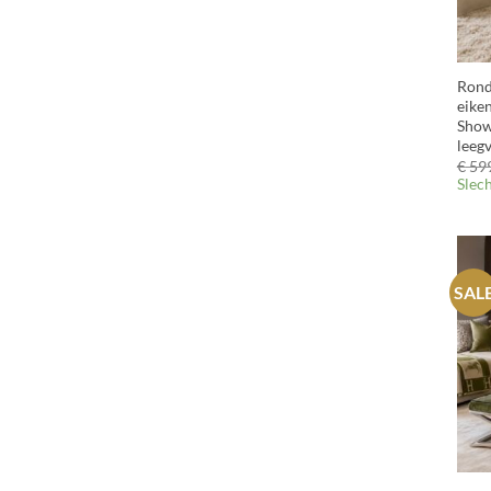
+
Rond
eiken
Show
leeg
€
599
Slec
SAL
+