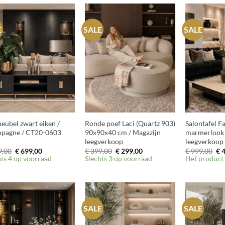
E
SALE
SALE
+
+
eubel zwart eiken /
Ronde poef Laci (Quartz 903)
Salontafel Fa
pagne / CT20-0603
90x90x40 cm / Magazijn
marmerlook 
leegverkoop
leegverkoop
Oorspronkelijke
Huidige
Oorspronkelijke
Huidige
Oo
,00
€
699,00
€
399,00
€
299,00
€
999,00
€
4
prijs
prijs
prijs
prijs
pri
hts 4 op voorraad
Slechts 3 op voorraad
Het product 
was:
is:
was:
is:
wa
€ 899,00.
€ 699,00.
€ 399,00.
€ 299,00.
€ 
E
SALE
SALE