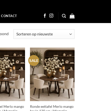
CONTACT
Gesorteerd
toond
op
nieuwste
SALE
+
fel Merlo mango
Ronde eettafel Merlo mango
 / Magazijn
bruin 120 cm / Magazijn