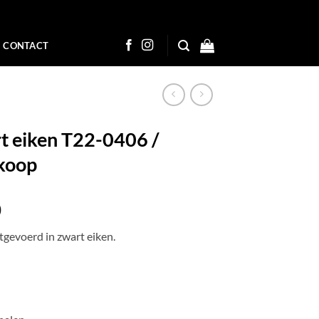
CONTACT
t eiken T22-0406 /
koop
nkelijke
Huidige
0
prijs
tgevoerd in zwart eiken.
is:
00.
€ 499,00.