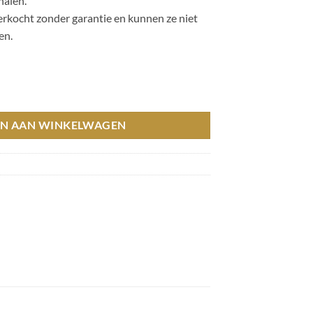
halen.
erkocht zonder garantie en kunnen ze niet
en.
6 / Magazijn leegverkoop hoeveelheid
N AAN WINKELWAGEN