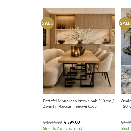
SALE
SALE
+
+
 cm / Magazijn
Eettafel Mondréan brown oak 240 cm /
Ovale
Zwart / Magazijn leegverkoop
T20-
kelijke
uidige
Oorspronkelijke
Huidige
€
1.099,00
€
599,00
€
999
ijs
prijs
prijs
voorraad
Slechts 2 op voorraad
Slech
:
was:
is: