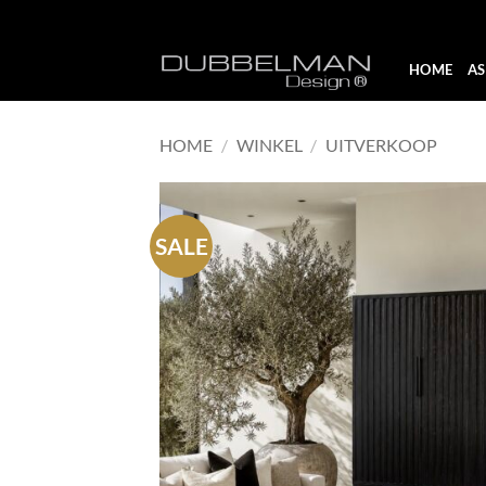
Skip
HOME
A
to
content
HOME
/
WINKEL
/
UITVERKOOP
SALE