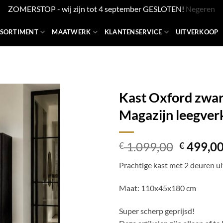
ZOMERSTOP - wij zijn tot 4 september GESLOTEN!
Negeren
SSORTIMENT
MAATWERK
KLANTENSERVICE
UITVERKOOP
Kast Oxford zwar
Magazijn leegver
Oorspro
1.099,00
499,0
€
€
prijs
Prachtige kast met 2 deuren ui
was:
€ 1.099,
Maat: 110x45x180 cm
Super scherp geprijsd!