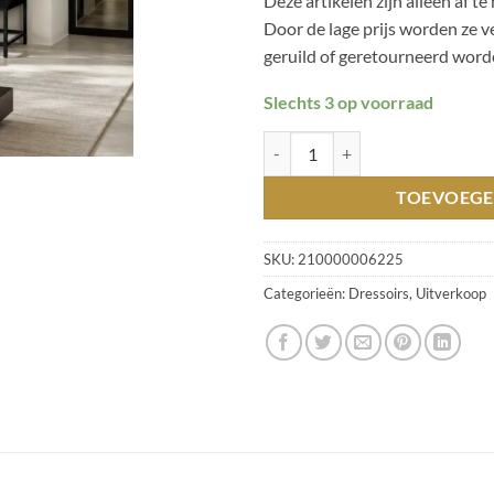
Deze artikelen zijn alleen af te 
Door de lage prijs worden ze v
geruild of geretourneerd word
Slechts 3 op voorraad
Kast Oxford zwart eiken T22-040
TOEVOEGE
SKU:
210000006225
Categorieën:
Dressoirs
,
Uitverkoop