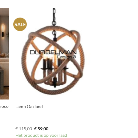
SALE
+
croco
Lamp Oakland
–
Oorspronkelijke
Huidige
€
115,00
€
59,00
prijs
prijs
Het product is op voorraad
was:
is: