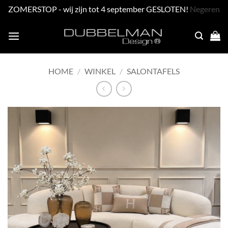
ZOMERSTOP - wij zijn tot 4 september GESLOTEN!
Negeren
Skip
to
content
HOME
/
WINKEL
/
SALONTAFELS