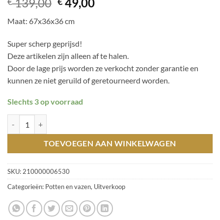
Oorspronkelijke
Huidige
139,00
49,00
€
€
prijs
prijs
Maat: 67x36x36 cm
was:
is:
€ 139,00.
€ 49,00.
Super scherp geprijsd!
Deze artikelen zijn alleen af te halen.
Door de lage prijs worden ze verkocht zonder garantie en
kunnen ze niet geruild of geretourneerd worden.
Slechts 3 op voorraad
Pot Charity (345) Zilver 67 cm / Magazijn leegverkoop hoeveelheid
TOEVOEGEN AAN WINKELWAGEN
SKU:
210000006530
Categorieën:
Potten en vazen
,
Uitverkoop