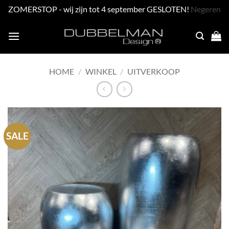
ZOMERSTOP - wij zijn tot 4 september GESLOTEN!
Negeren
Skip
to
content
HOME
/
WINKEL
/
UITVERKOOP
SALE