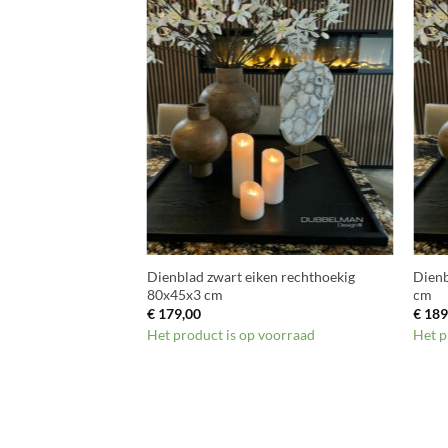
+
+
en vierkant 80x80x3
Dienblad zwart eiken rechthoekig
Dienb
80x45x3 cm
cm
€
179,00
€
189
voorraad
Het product is op voorraad
Het p