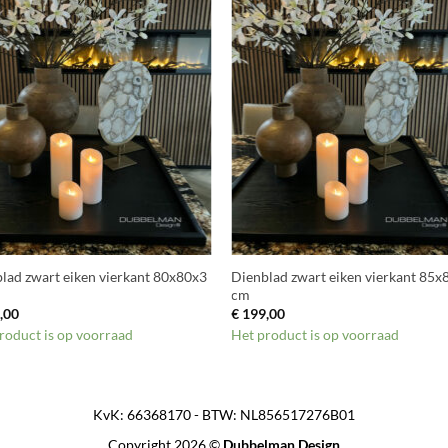
+
lad zwart eiken vierkant 80x80x3
Dienblad zwart eiken vierkant 85x
cm
,00
€
199,00
roduct is op voorraad
Het product is op voorraad
KvK: 66368170 - BTW: NL856517276B01
Copyright 2026 ©
Dubbelman Design