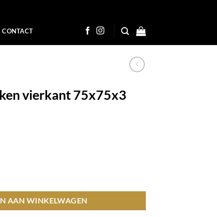
CONTACT
iken vierkant 75x75x3
5x75x3 cm hoeveelheid
N AAN WINKELWAGEN