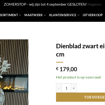
ZOMERSTOP - wij zijn tot 4 september GESLOTEN!
Negeren
SSORTIMENT
MAATWERK
KLANTENSERVICE
UITVERKOOP
Dienblad zwart e
cm
179,00
€
Het product is op voorraad
Dienblad zwart eiken vierkant 7
TOEVOEGE