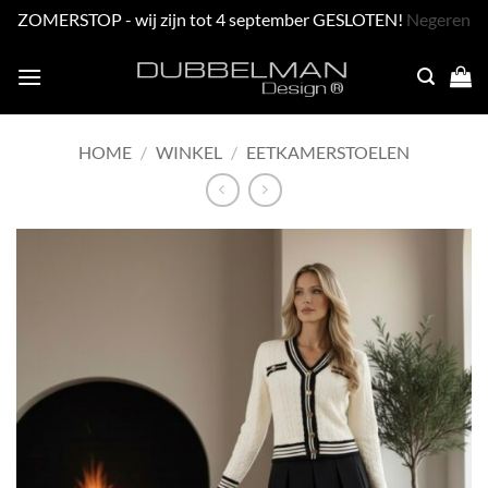
ZOMERSTOP - wij zijn tot 4 september GESLOTEN!
Negeren
Skip
to
content
HOME
/
WINKEL
/
EETKAMERSTOELEN