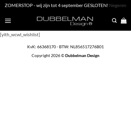
ZOMERSTOP - wij zijn tot 4 september GESLOTEN!
Negeren
Skip
to
content
[yith_wcwl_wishlist]
KvK: 66368170 - BTW: NL856517276B01
Copyright 2026 ©
Dubbelman Design