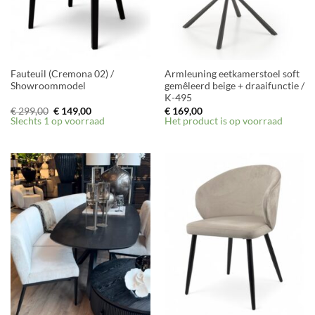
Fauteuil (Cremona 02) /
Armleuning eetkamerstoel soft
Showroommodel
gemêleerd beige + draaifunctie /
K-495
Oorspronkelijke
Huidige
€
299,00
€
149,00
€
169,00
prijs
prijs
Slechts 1 op voorraad
Het product is op voorraad
was:
is:
€ 299,00.
€ 149,00.