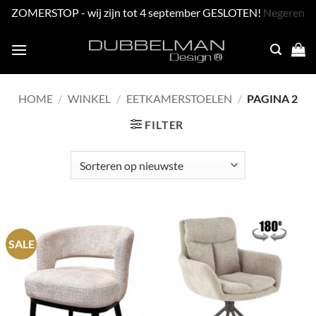
ZOMERSTOP - wij zijn tot 4 september GESLOTEN!
Negeren
Skip
to
content
HOME
/
WINKEL
/
EETKAMERSTOELEN
/
PAGINA 2
FILTER
SALE