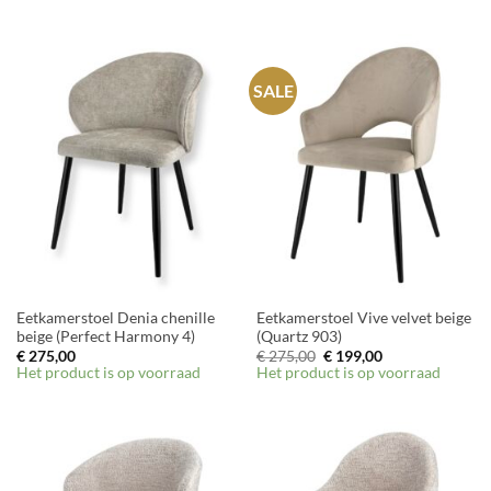
SALE
Eetkamerstoel Denia chenille
Eetkamerstoel Vive velvet beige
beige (Perfect Harmony 4)
(Quartz 903)
Oorspronkelijke
Huidige
€
275,00
€
275,00
€
199,00
prijs
prijs
Het product is op voorraad
Het product is op voorraad
was:
is:
€ 275,00.
€ 199,00.