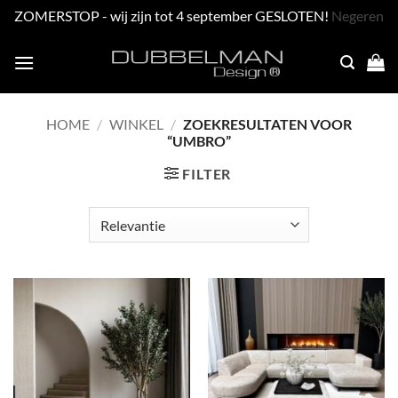
ZOMERSTOP - wij zijn tot 4 september GESLOTEN!
Negeren
Skip
to
content
HOME
/
WINKEL
/
ZOEKRESULTATEN VOOR
“UMBRO”
FILTER